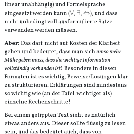
linear unabhängig) und Formelsprache
\forall
∀
\exists
∃
\Leftrightarrow
⇔
eingesetzt werden kann (
,
,
), und dass
nicht unbedingt voll ausformulierte Sätze
verwenden werden müssen.
Aber:
Das darf nicht auf Kosten der Klarheit
gehen und bedeutet, dass man sich
umso mehr
Mühe geben muss, dass die wichtige Information
vollständig vorhanden ist
! Besonders in diesen
Formaten ist es wichtig, Beweise/Lösungen klar
zu strukturieren. Erklärungen sind mindestens
so wichtig wie (an der Tafel: wichtiger als)
einzelne Rechenschritte!
Bei einem getippten Text sieht es natürlich
etwas anders aus. Dieser sollte flüssig zu lesen
sein, und das bedeutet auch, dass von