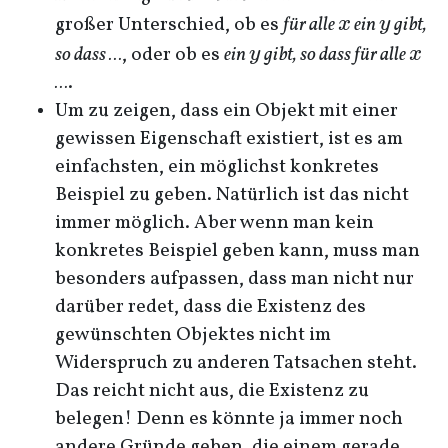
x
y
großer Unterschied, ob es
für alle
ein
gibt,
x
y
y
x
so dass …
, oder ob es
ein
gibt, so dass für alle
y
x
…
.
Um zu zeigen, dass ein Objekt mit einer
gewissen Eigenschaft existiert, ist es am
einfachsten, ein möglichst konkretes
Beispiel zu geben. Natürlich ist das nicht
immer möglich. Aber wenn man kein
konkretes Beispiel geben kann, muss man
besonders aufpassen, dass man nicht nur
darüber redet, dass die Existenz des
gewünschten Objektes nicht im
Widerspruch zu anderen Tatsachen steht.
Das reicht nicht aus, die Existenz zu
belegen! Denn es könnte ja immer noch
andere Gründe geben, die einem gerade