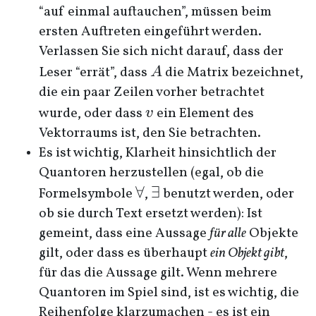
“auf einmal auftauchen”, müssen beim
ersten Auftreten eingeführt werden.
Verlassen Sie sich nicht darauf, dass der
A
Leser “errät”, dass
die Matrix bezeichnet,
A
die ein paar Zeilen vorher betrachtet
v
wurde, oder dass
ein Element des
v
Vektorraums ist, den Sie betrachten.
Es ist wichtig, Klarheit hinsichtlich der
Quantoren herzustellen (egal, ob die
\forall
∀
\exists
∃
Formelsymbole
,
benutzt werden, oder
ob sie durch Text ersetzt werden): Ist
gemeint, dass eine Aussage
für alle
Objekte
gilt, oder dass es überhaupt
ein Objekt gibt
,
für das die Aussage gilt. Wenn mehrere
Quantoren im Spiel sind, ist es wichtig, die
Reihenfolge klarzumachen - es ist ein