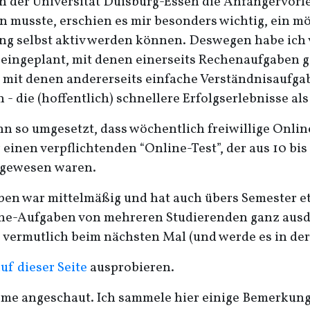
an der Universität Duisburg-Essen die Anfängervor
n musste, erschien es mir besonders wichtig, ein m
ung selbst aktiv werden können. Deswegen habe ich
ingeplant, mit denen einerseits Rechenaufgaben g
nd mit denen andererseits einfache Verständnisaufg
 - die (hoffentlich) schnellere Erfolgserlebnisse a
ann so umgesetzt, dass wöchentlich freiwillige Onl
 einen verpflichtenden “Online-Test”, der aus 10 bis
igewesen waren.
aben war mittelmäßig und hat auch übers Semester
ine-Aufgaben von mehreren Studierenden ganz ausdrü
s vermutlich beim nächsten Mal (und werde es in de
uf dieser Seite
ausprobieren.
teme angeschaut. Ich sammele hier einige Bemerkun