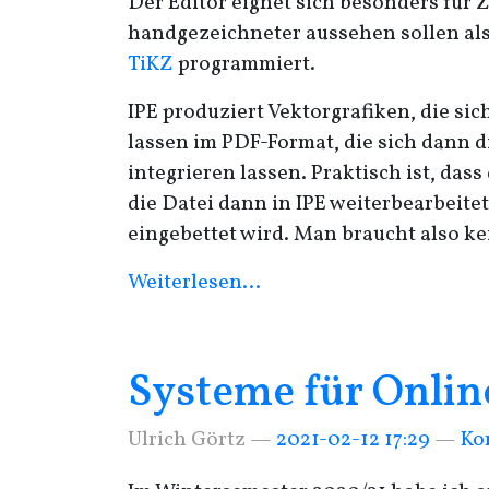
Der Editor eignet sich besonders für 
handgezeichneter aussehen sollen als
TiKZ
programmiert.
IPE
produziert Vektorgrafiken, die sic
lassen im
PDF
-Format, die sich dann d
integrieren lassen. Praktisch ist, dass
die Datei dann in
IPE
weiterbearbeitet
eingebettet wird. Man braucht also ke
Weiterlesen…
Systeme für Onli
Ulrich Görtz
2021-02-12 17:29
Ko