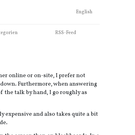
English
tegorien
RSS
-Feed
her online or on-site, I prefer not
pace down. Furthermore, when answering
f the talk by hand, I go roughly as
y expensive and also takes quite a bit
de.