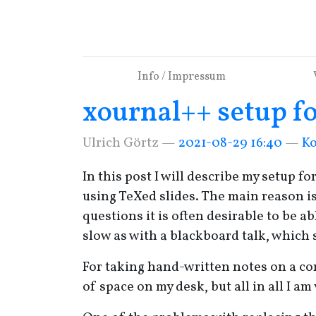
Springe zum Hauptinhalt
Info / Impressum
xournal++ setup for
Ulrich Görtz
2021-08-29 16:40
K
In this post I will describe my setup fo
using TeXed slides. The main reason is
questions it is often desirable to be a
slow as with a blackboard talk, which 
For taking hand-written notes on a com
of space on my desk, but all in all I am