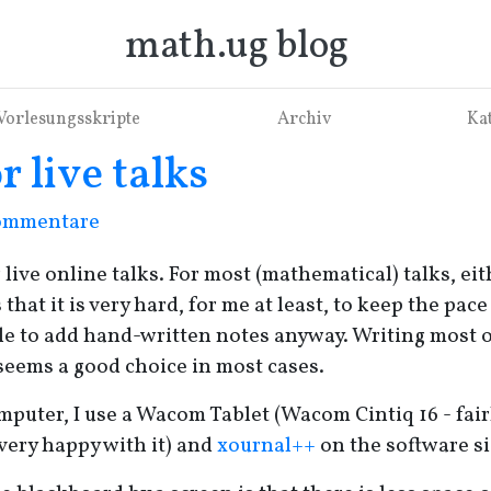
math.ug blog
Vorlesungsskripte
Archiv
Ka
 live talks
ommentare
r live online talks. For most (mathematical) talks, eit
 that it is very hard, for me at least, to keep the 
ble to add hand-written notes anyway. Writing most o
seems a good choice in most cases.
puter, I use a Wacom Tablet (Wacom Cintiq 16 - fairl
 very happy with it) and
xournal++
on the software si