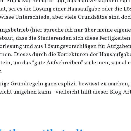
in “Stück Mathematik” auf, das man verstanden hat
hat, sei es die Lösung einer Hausaufgabe oder die L
wisse Unterschiede, aber viele Grundsätze sind doch 
gsbetrieb (hier spreche ich nur über meine eigenen
ebaut, dass die Studierenden sich diese Fertigkeite
r Vorlesung und aus Lösungsvorschlägen für Aufgabe
en. Dieses durch die Korrekturen der Hausaufgaben 
stein, um das “gute Aufschreiben” zu lernen, zumal e
.
 einige Grundregeln ganz explizit bewusst zu machen
cht umgehen kann - vielleicht hilft dieser Blog-Art