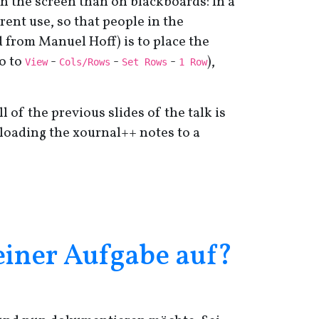
on the screen than on blackboards: In a
rent use, so that people in the
d from Manuel Hoff) is to place the
o to
-
-
-
),
View
Cols/Rows
Set Rows
1 Row
 of the previous slides of the talk is
uploading the xournal++ notes to a
 einer Aufgabe auf?