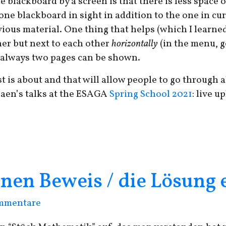
 blackboard by a screen is that there is less space 
one blackboard in sight in addition to the one in cur
vious material. One thing that helps (which I learne
er but next to each other
horizontally
(in the menu, g
t always two pages can be shown.
is about and that will allow people to go through all
aen’s talks at the
ESAGA
Spring School 2021
: live 
inen Beweis / die Lösung
mmentare