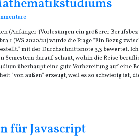
Mathematikstudiums
mmentare
en (Anfänger-)Vorlesungen ein größerer Berufsbez
ra 1 (
WS
2020/21) wurde die Frage “Ein Bezug zwis
tellt.” mit der Durchschnittsnote 3,3 bewertet. Ic
ten Semestern darauf schaut, wohin die Reise beruf
ium überhaupt eine gute Vorbereitung auf eine Beru
eit “von außen” erzeugt, weil es so schwierig ist, d
n für Javascript