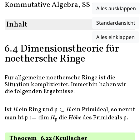
Kommutative Algebra, SS 2023
Alles ausklappen
Inhalt
Standardansicht
Alles einklappen
6.4 Dimensionstheorie für
noethersche Ringe
Für allgemeine noethersche Ringe ist die
Situation komplizierter. Immerhin haben wir
die folgenden Ergebnisse:
Ist
ein Ring und
⊂
ein Primideal, so nennt
R
p
⊂
R
R
p
R
man
ht
:
=
dim
die
Höhe
des Primideals
.
ht
p
:=
dim
R
p
p
p
R
p
p
Theorem
6.22
Krullscher