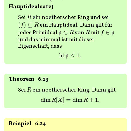
Hauptidealsatz
Sei
ein noetherscher Ring und sei
R
R
⊊
(
)
ein Hauptideal. Dann gilt für
(
f
)
⊊
R
f
R
jedes Primideal
⊂
von
mit
∈
p
⊂
R
R
f
∈
p
p
R
R
f
p
und das minimal ist mit dieser
Eigenschaft, dass
ht
≤
1.
ht
p
≤
1.
p
Theorem
6.23
Sei
ein noetherscher Ring. Dann gilt
R
R
dim
[
]
=
dim
+
1.
dim
R
[
X
]
=
dim
R
+
1.
R
X
R
Beispiel
6.24