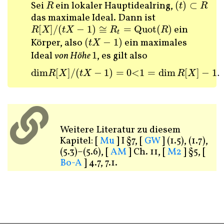
Sei
ein lokaler Hauptidealring,
(
)
⊂
R
(
t
)
⊂
R
R
t
R
das maximale Ideal. Dann ist
[
]
/
(
−
1
)
≅
=
Quot
(
)
ein
R
[
X
]
/
(
t
X
−
1
)
≅
R
t
=
Quot
(
R
)
R
X
t
X
R
R
t
Körper, also
(
−
1
)
ein maximales
(
t
X
−
1
)
t
X
Ideal
von Höhe
1
, es gilt also
1
dim
[
]
/
(
−
1
)
=
0
<
1
=
dim
[
]
−
1.
dim
R
[
X
]
/
(
t
X
−
1
)
=
0
<
1
=
dim
R
[
X
]
−
1.
R
X
t
X
R
X
Weitere Literatur zu diesem
Kapitel:
[
Mu
]
I §7,
[
GW
]
(1.5), (1.7),
(5.3)–(5.6),
[
AM
]
Ch. 11,
[
M2
]
§5,
[
Bo-A
]
4.7, 7.1.