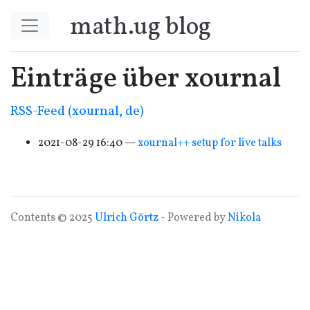
Springe zum Hauptinhalt
math.ug blog
Einträge über xournal
RSS
-Feed (xournal, de)
2021-08-29 16:40
xournal++ setup for live talks
Contents © 2025
Ulrich Görtz
- Powered by
Nikola