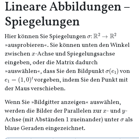
Lineare Abbildungen –
Spiegelungen
σ
:
R
2
→
R
2
Hier können Sie Spiegelungen
»ausprobieren«. Sie können unten den Winkel
x
zwischen
-Achse und Spiegelungsachse
eingeben, oder die Matrix dadurch
σ
(
e
1
)
»auswählen«, dass Sie den Bildpunkt
von
e
1
=
(
1
,
0
)
t
vorgeben, indem Sie den Punkt mit
der Maus verschieben.
Wenn Sie »Bildgitter anzeigen« auswählen,
x
y
werden die Bilder der Parallelen zur
- und
-
1
σ
Achse (mit Abständen
zueinander) unter
als
blaue Geraden eingezeichnet.