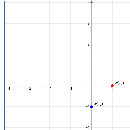
4
3
2
1
σ
(
e
1
)
−4
−3
−2
−1
1
σ
(
e
2
)
−1
−2