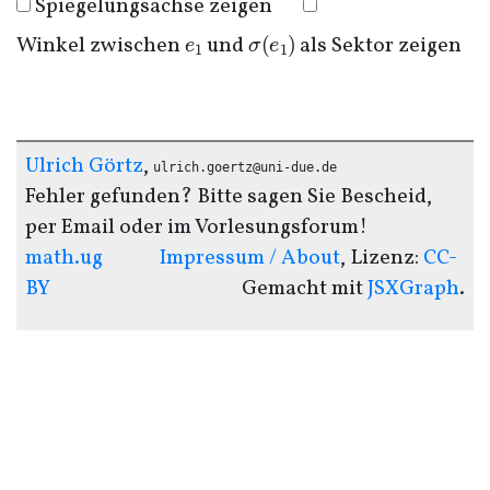
Spiegelungsachse zeigen
e
1
σ
(
e
1
)
Winkel zwischen
und
als Sektor zeigen
Ulrich Görtz
,
ulrich.goertz@uni-due.de
Fehler gefunden? Bitte sagen Sie Bescheid,
per Email oder im Vorlesungsforum!
math.ug
Impressum / About
, Lizenz:
CC-
BY
Gemacht mit
JSXGraph
.