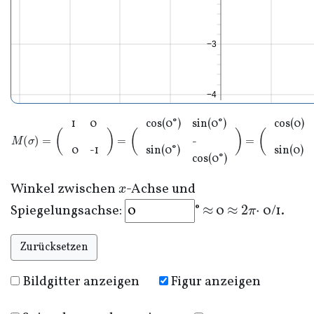
−3
−4
1
0
cos(0°)
sin(0°)
cos(0)
M
(
σ
)
=
(
0
0
0
0
)
=
(
0
0
0
0
)
=
(
0
0
-
0
-1
sin(0°)
sin(0)
cos(0°)
x
Winkel zwischen
-Achse und
≈
≈
2
π
⋅
Spiegelungsachse:
°
0
0/1
.
Zurücksetzen
Bildgitter anzeigen
Figur anzeigen