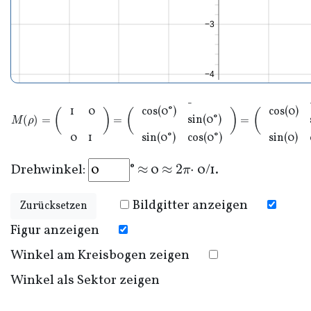
−3
−4
-
1
0
cos(0°)
cos(0)
M
(
ρ
)
=
(
0
0
0
0
)
=
(
0
0
0
0
)
=
(
0
0
sin(0°)
0
1
sin(0°)
cos(0°)
sin(0)
≈
≈
2
π
⋅
Drehwinkel:
°
0
0/1
.
Bildgitter anzeigen
Zurücksetzen
Figur anzeigen
Winkel am Kreisbogen zeigen
Winkel als Sektor zeigen