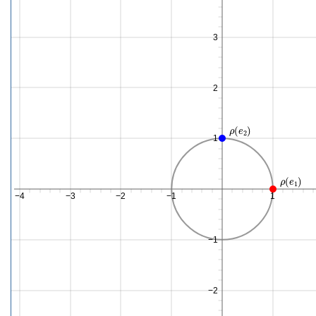
3
2
ρ
(
e
2
)
1
ρ
(
e
1
)
−4
−3
−2
−1
1
−1
−2