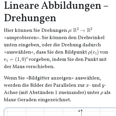
Lineare Abbildungen –
Drehungen
ρ
:
R
2
→
R
2
Hier können Sie Drehungen
»ausprobieren«. Sie können den Drehwinkel
unten eingeben, oder die Drehung dadurch
ρ
(
e
1
)
»auswählen«, dass Sie den Bildpunkt
von
e
1
=
(
1
,
0
)
t
vorgeben, indem Sie den Punkt mit
der Maus verschieben.
Wenn Sie »Bildgitter anzeigen« auswählen,
x
y
werden die Bilder der Parallelen zur
- und
-
1
ρ
Achse (mit Abständen
zueinander) unter
als
blaue Geraden eingezeichnet.
4